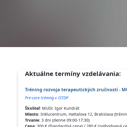
Aktuálne termíny vzdelávania:
Tréning rozvoja terapeutických zručností - 
Pre-core tréning v ISTDP
Školiteľ
: MUDr. Igor Kundrát
Miesto
: Inklucentrum, Hattalova 12, Bratislava (trén
Trvanie
: 3 dni (denne 09:00-17:30)
Cena
: 300 € (štandardná cena) / 280 € (zvýhodnená ce