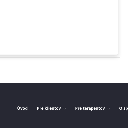
Úvod
Pre klientov
Pre terapeutov
O sp