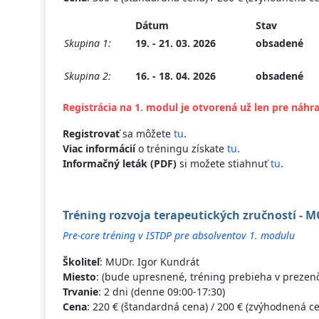
Dátum
Stav
Skupina 1:
19. - 21. 03. 2026
obsadené
Skupina 2:
16. - 18. 04. 2026
obsadené
Registrácia na 1. modul je otvorená už len pre náhr
Registrovať
sa môžete
tu
.
Viac informácií
o tréningu získate
tu
.
Informačný leták (PDF)
si možete stiahnuť
tu
.
Tréning rozvoja terapeutických zručností - 
Pre-core tréning v ISTDP pre absolventov 1. modulu
Školiteľ
: MUDr. Igor Kundrát
Miesto
: (bude upresnené, tréning prebieha v prezen
Trvanie
: 2 dni (denne 09:00-17:30)
Cena
: 220 € (štandardná cena) / 200 € (zvýhodnená ce