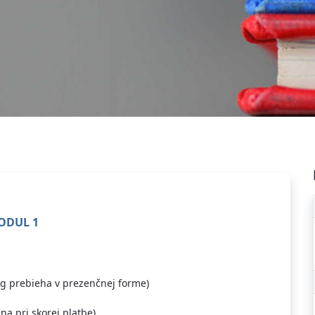
MODUL 1
ing prebieha v prezenčnej forme)
na pri skorej platbe)