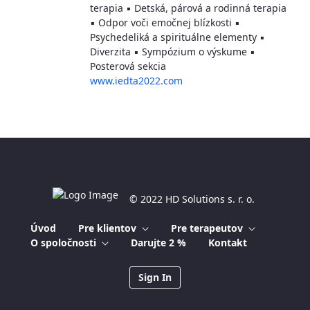
terapia ▪ Detská, párová a rodinná terapia
▪ Odpor voči emočnej blízkosti ▪
Psychedeliká a spirituálne elementy ▪
Diverzita ▪ Sympózium o výskume ▪
Posterová sekcia
www.iedta2022.com
© 2022 HD Solutions s. r. o.
Úvod
Pre klientov
Pre terapeutov
O spoločnosti
Darujte 2 %
Kontakt
Sign In