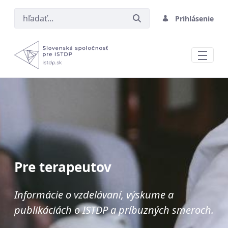
Prihlásenie
Pre terapeutov
Pre terapeutov
Informácie o vzdelávaní, výskume a
publikáciách o ISTDP a príbuzných smeroch.