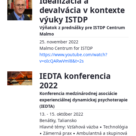
Idealizácia a
devalvácia v kontexte
výuky ISTDP
Výňatok z prednášky pre ISTDP Centrum
Malmo
25. november 2022
Malmo Centrum for ISTDP
https://www.youtube.com/watch?
v=oIcQARwVml8&t=2s
IEDTA konferencia
2022
Konferencia medzinárodnej asociácie
experienciálnej dynamickej psychoterapie
(IEDTA)
13. - 15. október 2022
Benátky, Taliansko
Hlavné témy: Vzťahová väzba ▪ Technológia
▪ Zámerná prax ▪ Ambulantná a skupinová