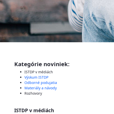
Kategórie noviniek:
ISTDP v médiách
Výskum ISTDP
Odborné podujatia
Materiály a návody
Rozhovory
ISTDP v médiách