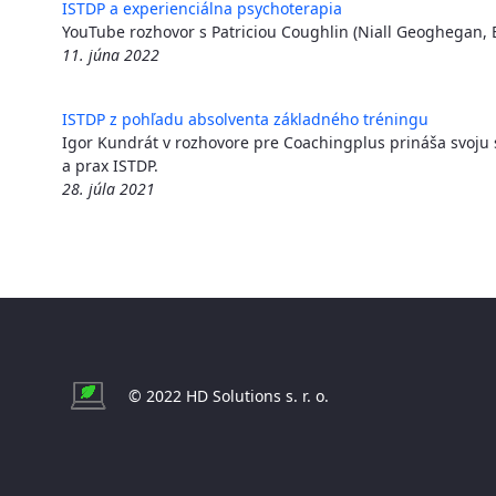
ISTDP a experienciálna psychoterapia
YouTube rozhovor s Patriciou Coughlin (Niall Geoghegan, B
11. júna 2022
ISTDP z pohľadu absolventa základného tréningu
Igor Kundrát v rozhovore pre Coachingplus prináša svoju 
a prax ISTDP.
28. júla 2021
© 2022 HD Solutions s. r. o.