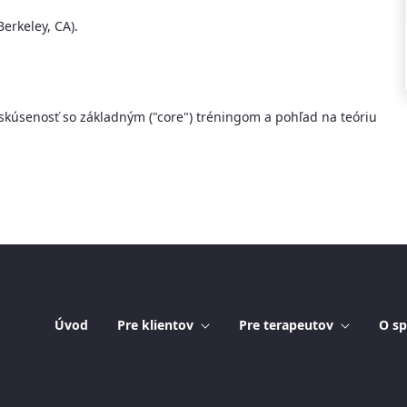
erkeley, CA).
skúsenosť so základným ("core") tréningom a pohľad na teóriu
Úvod
Pre klientov
Pre terapeutov
O sp