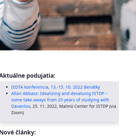
Aktuálne podujatia:
IEDTA konferencia, 13.-15. 10. 2022 Benátky
Allan Abbass: Idealizing and devaluing ISTDP –
some take-aways from 25 years of studying with
Davanloo
, 25. 11. 2022, Malmö Center for ISTDP (via
Zoom)
Nové články: