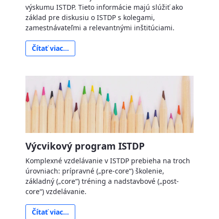
výskumu ISTDP. Tieto informácie majú slúžiť ako
základ pre diskusiu o ISTDP s kolegami,
zamestnávateľmi a relevantnými inštitúciami.
Čítať viac...
Výcvikový program ISTDP
Komplexné vzdelávanie v ISTDP prebieha na troch
úrovniach: prípravné („pre-core“) školenie,
základný („core“) tréning a nadstavbové („post-
core“) vzdelávanie.
Čítať viac...