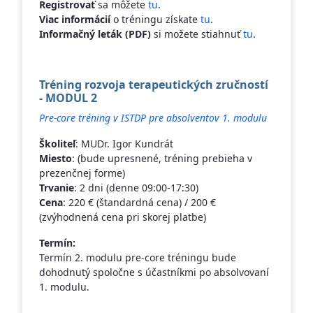
Registrovať
sa môžete
tu
.
Viac informácií
o tréningu získate
tu
.
Informačný leták (PDF)
si možete stiahnuť
tu
.
Tréning rozvoja terapeutických zručností
- MODUL 2
Pre-core tréning v ISTDP pre absolventov 1. modulu
Školiteľ
: MUDr. Igor Kundrát
Miesto
: (bude upresnené, tréning prebieha v
prezenčnej forme)
Trvanie
: 2 dni (denne 09:00-17:30)
Cena
: 220 € (štandardná cena) / 200 €
(zvýhodnená cena pri skorej platbe)
Termín:
Termín 2. modulu pre-core tréningu bude
dohodnutý spoločne s účastníkmi po absolvovaní
1. modulu.