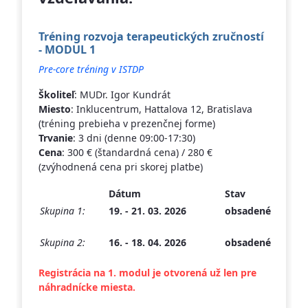
Tréning rozvoja terapeutických zručností
- MODUL 1
Pre-core tréning v ISTDP
Školiteľ
: MUDr. Igor Kundrát
Miesto
: Inklucentrum, Hattalova 12, Bratislava
(tréning prebieha v prezenčnej forme)
Trvanie
: 3 dni (denne 09:00-17:30)
Cena
: 300 € (štandardná cena) / 280 €
(zvýhodnená cena pri skorej platbe)
Dátum
Stav
Po
Skupina 1:
19. - 21. 03. 2026
obsadené
re
na
Skupina 2:
16. - 18. 04. 2026
obsadené
re
na
Registrácia na 1. modul je otvorená už len pre
náhradnícke miesta.