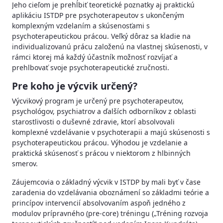
Jeho cieľom je prehĺbiť teoretické poznatky aj praktickú
aplikáciu ISTDP pre psychoterapeutov s ukončeným
komplexným vzdelaním a skúsenosťami s
psychoterapeutickou prácou. Veľký dôraz sa kladie na
individualizovanú prácu založenú na vlastnej skúsenosti, v
rámci ktorej má každý účastník možnosť rozvíjať a
prehlbovať svoje psychoterapeutické zručnosti.
Pre koho je výcvik určený?
Výcvikový program je určený pre psychoterapeutov,
psychológov, psychiatrov a ďalších odborníkov z oblasti
starostlivosti o duševné zdravie, ktorí absolvovali
komplexné vzdelávanie v psychoterapii a majú skúsenosti s
psychoterapeutickou prácou. Výhodou je vzdelanie a
praktická skúsenosť s prácou v niektorom z hlbinných
smerov.
Záujemcovia o základný výcvik v ISTDP by mali byť v čase
zaradenia do vzdelávania oboznámení so základmi teórie a
princípov intervencií absolvovaním aspoň jedného z
modulov prípravného (pre-core) tréningu („Tréning rozvoja