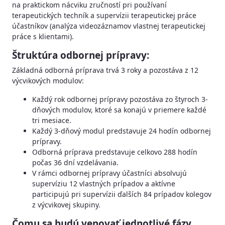
na praktickom nácviku zručností pri používaní
terapeutických techník a supervízii terapeutickej práce
účastníkov (analýza videozáznamov vlastnej terapeutickej
práce s klientami).
Štruktúra odbornej prípravy:
Základná odborná príprava trvá 3 roky a pozostáva z 12
výcvikových modulov:
Každý rok odbornej prípravy pozostáva zo štyroch 3-
dňových modulov, ktoré sa konajú v priemere každé
tri mesiace.
Každý 3-dňový modul predstavuje 24 hodín odbornej
prípravy.
Odborná príprava predstavuje celkovo 288 hodín
počas 36 dní vzdelávania.
V rámci odbornej prípravy účastníci absolvujú
supervíziu 12 vlastných prípadov a aktívne
participujú pri supervízii ďalších 84 prípadov kolegov
z výcvikovej skupiny.
Čomu sa budú venovať jednotlivé fázy