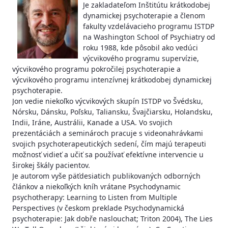
Je zakladateľom Inštitútu krátkodobej
dynamickej psychoterapie a členom
fakulty vzdelávacieho programu ISTDP
na Washington School of Psychiatry od
roku 1988, kde pôsobil ako vedúci
výcvikového programu supervízie,
výcvikového programu pokročilej psychoterapie a
výcvikového programu intenzívnej krátkodobej dynamickej
psychoterapie.
Jon vedie niekoľko výcvikových skupín ISTDP vo Švédsku,
Nórsku, Dánsku, Poľsku, Taliansku, Švajčiarsku, Holandsku,
Indii, Iráne, Austrálii, Kanade a USA. Vo svojich
prezentáciách a seminároch pracuje s videonahrávkami
svojich psychoterapeutických sedení, čím majú terapeuti
možnosť vidieť a učiť sa používať efektívne intervencie u
širokej škály pacientov.
Je autorom vyše päťdesiatich publikovaných odborných
článkov a niekoľkých kníh vrátane Psychodynamic
psychotherapy: Learning to Listen from Multiple
Perspectives (v českom preklade Psychodynamická
psychoterapie: Jak dobře naslouchat; Triton 2004), The Lies