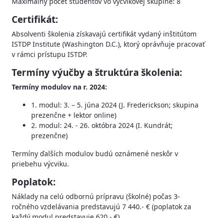
Maximálny počet študentov vo výcvikovej skupine: 8
Certifikát:
Absolventi školenia získavajú certifikát vydaný inštitútom
ISTDP Institute (Washington D.C.), ktorý oprávňuje pracovať
v rámci prístupu ISTDP.
Termíny výučby a štruktúra školenia:
Termíny modulov na r. 2024:
1. modul: 3. – 5. júna 2024 (J. Frederickson; skupina
prezenčne + lektor online)
2. modul: 24. - 26. októbra 2024 (I. Kundrát;
prezenčne)
Termíny ďalších modulov budú oznámené neskôr v
priebehu výcviku.
Poplatok:
Náklady na celú odbornú prípravu (školné) počas 3-
ročného vzdelávania predstavujú 7 440.- € (poplatok za
každý modul predstavuje 620.- €).