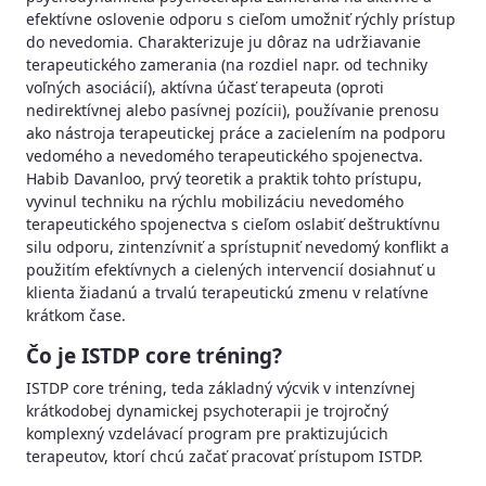
efektívne oslovenie odporu s cieľom umožniť rýchly prístup
do nevedomia. Charakterizuje ju dôraz na udržiavanie
terapeutického zamerania (na rozdiel napr. od techniky
voľných asociácií), aktívna účasť terapeuta (oproti
nedirektívnej alebo pasívnej pozícii), používanie prenosu
ako nástroja terapeutickej práce a zacielením na podporu
vedomého a nevedomého terapeutického spojenectva.
Habib Davanloo, prvý teoretik a praktik tohto prístupu,
vyvinul techniku na rýchlu mobilizáciu nevedomého
terapeutického spojenectva s cieľom oslabiť deštruktívnu
silu odporu, zintenzívniť a sprístupniť nevedomý konflikt a
použitím efektívnych a cielených intervencií dosiahnuť u
klienta žiadanú a trvalú terapeutickú zmenu v relatívne
krátkom čase.
Čo je ISTDP core tréning?
ISTDP core tréning, teda základný výcvik v intenzívnej
krátkodobej dynamickej psychoterapii je trojročný
komplexný vzdelávací program pre praktizujúcich
terapeutov, ktorí chcú začať pracovať prístupom ISTDP.