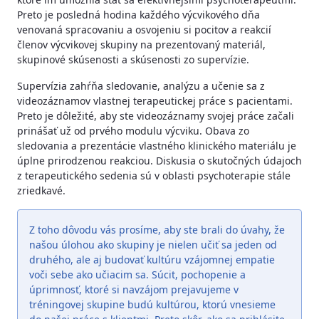
Preto je posledná hodina každého výcvikového dňa
venovaná spracovaniu a osvojeniu si pocitov a reakcií
členov výcvikovej skupiny na prezentovaný materiál,
skupinové skúsenosti a skúsenosti zo supervízie.
Supervízia zahŕňa sledovanie, analýzu a učenie sa z
videozáznamov vlastnej terapeutickej práce s pacientami.
Preto je dôležité, aby ste videozáznamy svojej práce začali
prinášať už od prvého modulu výcviku. Obava zo
sledovania a prezentácie vlastného klinického materiálu je
úplne prirodzenou reakciou. Diskusia o skutočných údajoch
z terapeutického sedenia sú v oblasti psychoterapie stále
zriedkavé.
Z toho dôvodu vás prosíme, aby ste brali do úvahy, že
našou úlohou ako skupiny je nielen učiť sa jeden od
druhého, ale aj budovať kultúru vzájomnej empatie
voči sebe ako učiacim sa. Súcit, pochopenie a
úprimnosť, ktoré si navzájom prejavujeme v
tréningovej skupine budú kultúrou, ktorú vnesieme