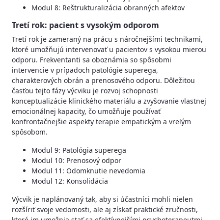
Modul 8: Reštrukturalizácia obranných afektov
Tretí rok: pacient s vysokým odporom
Tretí rok je zameraný na prácu s náročnejšími technikami,
ktoré umožňujú intervenovať u pacientov s vysokou mierou
odporu. Frekventanti sa oboznámia so spôsobmi
intervencie v prípadoch patológie superega,
charakterových obrán a prenosového odporu. Dôležitou
časťou tejto fázy výcviku je rozvoj schopnosti
konceptualizácie klinického materiálu a zvyšovanie vlastnej
emocionálnej kapacity, čo umožňuje používať
konfrontačnejšie aspekty terapie empatickým a vrelým
spôsobom.
Modul 9: Patológia superega
Modul 10: Prenosový odpor
Modul 11: Odomknutie nevedomia
Modul 12: Konsolidácia
Výcvik je naplánovaný tak, aby si účastníci mohli nielen
rozšíriť svoje vedomosti, ale aj získať praktické zručnosti,
ktoré im umožnia stať sa efektívnejšími psychoterapeutmi.