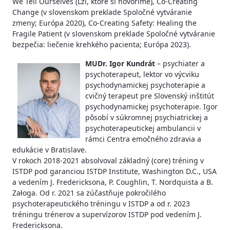
We Tell Ourselves (Lži, ktoré si hovoríme), Co-Creating
Change (v slovenskom preklade Spoločné vytváranie
zmeny; Európa 2020), Co-Creating Safety: Healing the
Fragile Patient (v slovenskom preklade Spoločné vytváranie
bezpečia: liečenie krehkého pacienta; Európa 2023).
MUDr. Igor Kundrát
– psychiater a
psychoterapeut, lektor vo výcviku
psychodynamickej psychoterapie a
cvičný terapeut pre Slovenský inštitút
psychodynamickej psychoterapie. Igor
pôsobí v súkromnej psychiatrickej a
psychoterapeutickej ambulancii v
rámci Centra emočného zdravia a
edukácie v Bratislave.
V rokoch 2018-2021 absolvoval základný (core) tréning v
ISTDP pod garanciou ISTDP Institute, Washington D.C., USA
a vedením J. Fredericksona, P. Coughlin, T. Nordquista a B.
Załoga. Od r. 2021 sa zúčastňuje pokročilého
psychoterapeutického tréningu v ISTDP a od r. 2023
tréningu trénerov a supervízorov ISTDP pod vedením J.
Fredericksona.