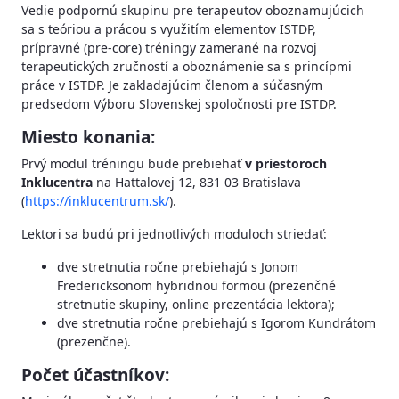
Vedie podpornú skupinu pre terapeutov oboznamujúcich
sa s teóriou a prácou s využitím elementov ISTDP,
prípravné (pre-core) tréningy zamerané na rozvoj
terapeutických zručností a oboznámenie sa s princípmi
práce v ISTDP. Je zakladajúcim členom a súčasným
predsedom Výboru Slovenskej spoločnosti pre ISTDP.
Miesto konania:
Prvý modul tréningu bude prebiehať
v priestoroch
Inklucentra
na Hattalovej 12, 831 03 Bratislava
(
https://inklucentrum.sk/
).
Lektori sa budú pri jednotlivých moduloch striedať:
dve stretnutia ročne prebiehajú s Jonom
Fredericksonom hybridnou formou (prezenčné
stretnutie skupiny, online prezentácia lektora);
dve stretnutia ročne prebiehajú s Igorom Kundrátom
(prezenčne).
Počet účastníkov: