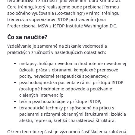
terapeutických zručností“ pod vedením Igora Kundráta).
Core tréning, ktorý realizujeme bude prebiehať formou
spoločného vyučovania („co-teaching“) v rámci tréningu
trénerov a supervízorov ISTDP pod vedením Jona
Fredericksona, MSW z ISTDP Institute Washington D.C.
Čo sa naučíte?
Vzdelávanie je zamerané na získanie vedomostí a
praktických zručností v nasledujúcich oblastiach:
metapsychológia nevedomia (hodnotenie nevedomej
úzkosti, práca s obranami, komplexné prenosové
pocity, nevedomé terapeutické spojenectvo);
psychodiagnostika pacienta v rámci prístupu ISTDP
(postupné hodnotenie odpovede a používanie
cielených intervencií);
teória psychopatológie v prístupe ISTDP;
terapeutické techniky prispôsobené na prácu s
pacientmi s rôznymi obrannými štruktúrami: izolácia
afektu, represia, krehká charakterová štruktúra.
Okrem teoretickej časti je významná časť školenia založená