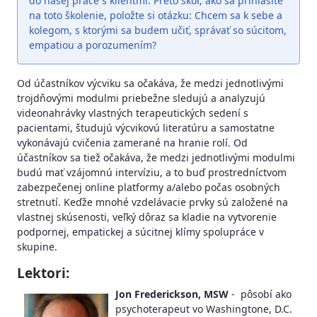
do našej práce s klientmi. Preto skôr, ako sa prihlásite
na toto školenie, položte si otázku: Chcem sa k sebe a
kolegom, s ktorými sa budem učiť, správať so súcitom,
empatiou a porozumením?
Od účastníkov výcviku sa očakáva, že medzi jednotlivými
trojdňovými modulmi priebežne sledujú a analyzujú
videonahrávky vlastných terapeutických sedení s
pacientami, študujú výcvikovú literatúru a samostatne
vykonávajú cvičenia zamerané na hranie rolí. Od
účastníkov sa tiež očakáva, že medzi jednotlivými modulmi
budú mať vzájomnú intervíziu, a to buď prostredníctvom
zabezpečenej online platformy a/alebo počas osobných
stretnutí. Keďže mnohé vzdelávacie prvky sú založené na
vlastnej skúsenosti, veľký dôraz sa kladie na vytvorenie
podpornej, empatickej a súcitnej klímy spolupráce v
skupine.
Lektori:
Jon Frederickson, MSW
- pôsobí ako
psychoterapeut vo Washingtone, D.C.