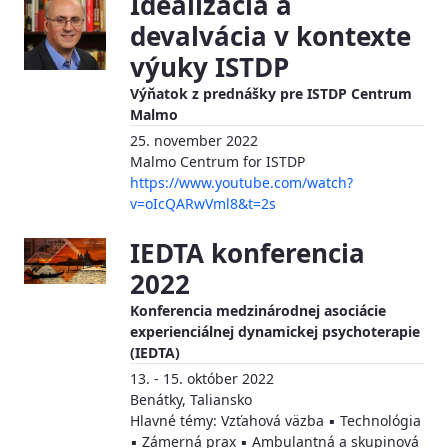
Idealizácia a
devalvácia v kontexte
výuky ISTDP
Výňatok z prednášky pre ISTDP Centrum
Malmo
25. november 2022
Malmo Centrum for ISTDP
https://www.youtube.com/watch?
v=oIcQARwVml8&t=2s
IEDTA konferencia
2022
Konferencia medzinárodnej asociácie
experienciálnej dynamickej psychoterapie
(IEDTA)
13. - 15. október 2022
Benátky, Taliansko
Hlavné témy: Vzťahová väzba ▪ Technológia
▪ Zámerná prax ▪ Ambulantná a skupinová